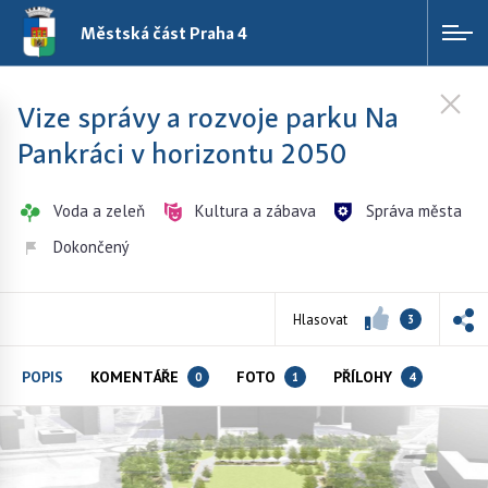
Městská část Praha 4
Vize správy a rozvoje parku Na
Pankráci v horizontu 2050
Voda a zeleň
Kultura a zábava
Správa města
Dokončený
Hlasovat
3
POPIS
KOMENTÁŘE
FOTO
PŘÍLOHY
0
1
4