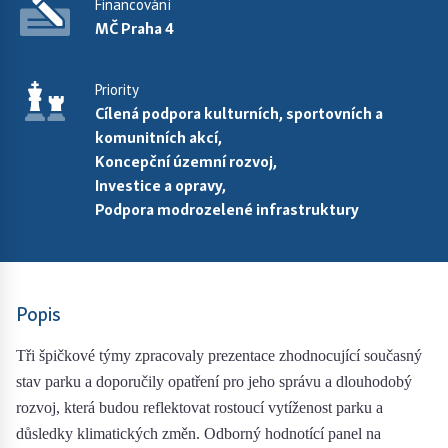
Financování
MČ Praha 4
Priority
Cílená podpora kulturních, sportovních a
komunitních akcí,
Koncepční územní rozvoj,
Investice a opravy,
Podpora modrozelené infrastruktury
Popis
Tři špičkové týmy zpracovaly prezentace zhodnocující současný
stav parku a doporučily opatření pro jeho správu a dlouhodobý
rozvoj, která budou reflektovat rostoucí vytíženost parku a
důsledky klimatických změn. Odborný hodnotící panel na