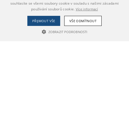
souhlasíte se všemi soubory cookie v souladu s našimi zásadami
používání souborů cookie.
Více informací
PŘIJMOUT VŠE
VŠE ODMÍTNOUT
ZOBRAZIT PODROBNOSTI
NEZBYTNĚ NUTNÉ SOUBORY
VÝKONOVÉ SOUBORY
SOUBORY CÍLENÍ
Nezbytně nutné soubory
Výkonové soubory
Soubory cílení
Nezbytně nutné soubory cookie umožňují základní funkce webových
stránek, jako je přihlášení uživatele a správa účtu. Webové stránky nelze
bez nezbytně nutných souborů cookie správně používat.
Poskytovatel /
Název
Vyprší
Popis
Doména
CookieScriptConsent
1 rok
Tento soubor
CookieScript
cookie používá
.praha4.pincity.cz
služba Cookie-