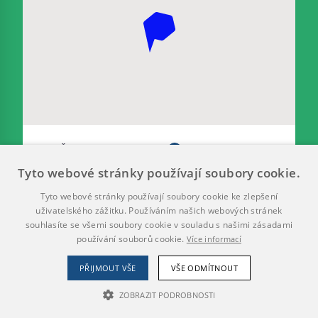
Školství a vzdělávání
0
Tyto webové stránky používají soubory cookie.
Záhonky pro školky MŠ Plamínkové 2
Dokončený
Tyto webové stránky používají soubory cookie ke zlepšení
uživatelského zážitku. Používáním našich webových stránek
souhlasíte se všemi soubory cookie v souladu s našimi zásadami
používání souborů cookie.
Více informací
PŘIJMOUT VŠE
VŠE ODMÍTNOUT
ZOBRAZIT PODROBNOSTI