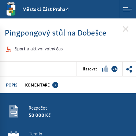
Městská část Praha 4
Pingpongový stůl na Dobešce
Sport a aktivní volný čas
Hlasovat
24
POPIS
KOMENTÁŘE
3
Rozpočet
50 000 Kč
Termín