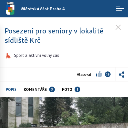
Městská část Praha 4
Posezení pro seniory v lokalitě
sídliště Krč
Sport a aktivní volný čas
Hlasovat
19
POPIS
KOMENTÁŘE
FOTO
3
1