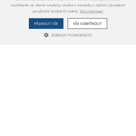
souhlasíte se všemi soubory cookie v souladu s našimi zásadami
používání souborů cookie.
Více informací
PŘIJMOUT VŠE
VŠE ODMÍTNOUT
ZOBRAZIT PODROBNOSTI
NEZBYTNĚ NUTNÉ SOUBORY
VÝKONOVÉ SOUBORY
SOUBORY CÍLENÍ
Nezbytně nutné soubory
Výkonové soubory
Soubory cílení
Nezbytně nutné soubory cookie umožňují základní funkce webových
stránek, jako je přihlášení uživatele a správa účtu. Webové stránky nelze
bez nezbytně nutných souborů cookie správně používat.
Poskytovatel /
Název
Vyprší
Popis
Doména
CookieScriptConsent
1 rok
Tento soubor
CookieScript
cookie používá
.praha4.pincity.cz