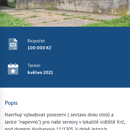
Rozpočet
100 000 Kč
Termín
květen 2021
Popis
Navrhuji vybudovat posezení ( sestavu dvou stolů a
lavice "napevno") pro naše seniory v lokalitě sídliště Krč,
pod domem Hurbanova 11/1305. V době letních