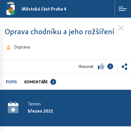
Městská část Praha 4
Oprava chodníku a jeho rožšíření
Doprava
Hlasovat
2
POPIS
KOMENTÁŘE
1
Termín
březen 2021