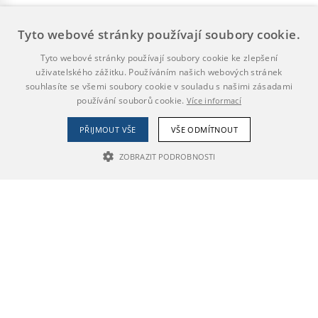
Tyto webové stránky používají soubory cookie.
Tyto webové stránky používají soubory cookie ke zlepšení
uživatelského zážitku. Používáním našich webových stránek
souhlasíte se všemi soubory cookie v souladu s našimi zásadami
používání souborů cookie.
Více informací
PŘIJMOUT VŠE
VŠE ODMÍTNOUT
ZOBRAZIT PODROBNOSTI
NEZBYTNĚ NUTNÉ SOUBORY
VÝKONOVÉ SOUBORY
SOUBORY CÍLENÍ
Nezbytně nutné soubory
Výkonové soubory
Soubory cílení
Nezbytně nutné soubory cookie umožňují základní funkce webových
stránek, jako je přihlášení uživatele a správa účtu. Webové stránky nelze